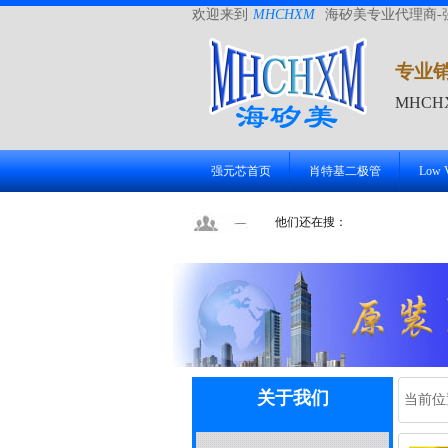
欢迎来到
MHCHXM
海矽美专业代理商-
专业
MHC
强元芯首页
肖特基二极管
Low
他们还在搜：
关于我们
当前位