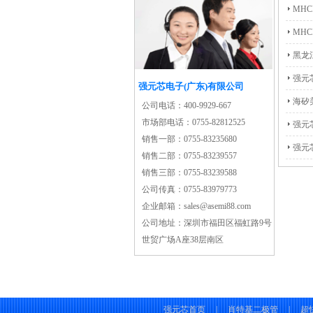
MH
MH
黑龙
MBR
强元
强元芯电子(广东)有限公司
海矽
公司电话：
400-9929-667
市场部电话：
0755-82812525
强元
销售一部：
0755-83235680
强元
销售二部：
0755-83239557
销售三部：
0755-83239588
公司传真：
0755-83979773
企业邮箱：
sales@asemi88.com
公司地址：
深圳市福田区福虹路9号
世贸广场A座38层南区
强元芯首页
|
肖特基二极管
|
超