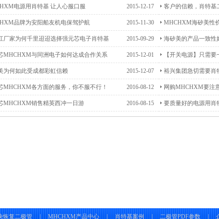
CHXM电源用肖特基 让人心服口服
2015-12-17
客户的信赖，肖特基
CHXM品牌为安阳船友机电保驾护航
2015-11-30
MHCHXM海矽美性
江厂家为何千里迢迢选择强元芯电子肖特基
2015-09-29
海矽美的产品一致性
2045
芯MHCHXM与同洲电子如何达成合作关系
2015-12-01
【开关电源】只需要
美为何如此受成都彩虹信赖
2015-12-07
裕兴集团急切需要肖
上供应
芯MHCHXM各方面的服务，你不服不行！
2016-08-12
网购MHCHXM要注
芯MHCHXM销售精英西冲一日游
2016-08-15
要质量好的电源用肖特
快恢复二极管
|
MHCHXM产品中心
|
肖特基案例
|
二极管PDF参数
|