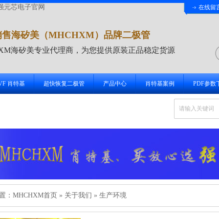
强元芯电子官网
在线留
销售海矽美（MHCHXM）品牌二极管
HXM海矽美专业代理商，为您提供原装正品稳定货源
 VF 肖特基
超快恢复二极管
产品中心
肖特基案例
PDF参数
置：
MHCHXM首页
» 关于我们 » 生产环境